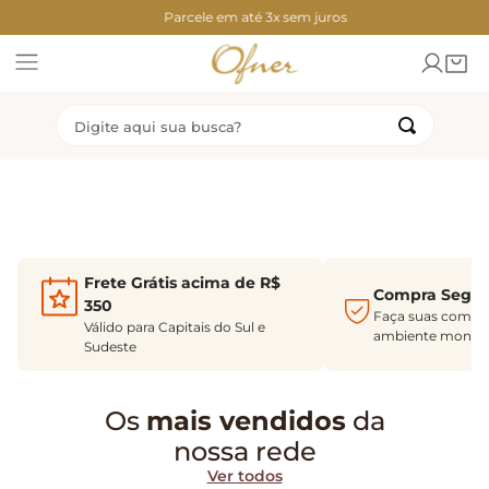
contos Exclusivos
Parcele em até 3x sem juros
Descontos Exc
Digite aqui sua busca?
TERMOS MAIS BUSCADOS
1
º
2
º
congelados
torta
3
º
4
º
bolo
coxinha
Frete Grátis acima de R$
Compra Segur
5
º
6
º
chocolate
ofner
350
Faça suas compr
Válido para Capitais do Sul e
ambiente monito
7
º
8
º
rosca
pao mel
Sudeste
9
º
10
º
dubai
bolo sorvete
Os
mais vendidos
da
nossa rede
Ver todos