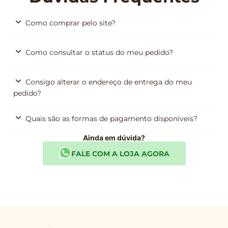
Como comprar pelo site?
Como consultar o status do meu pedido?
Consigo alterar o endereço de entrega do meu
pedido?
Quais são as formas de pagamento disponíveis?
Ainda em dúvida?
FALE COM A LOJA AGORA
Lojas Ofner
#momentosúnicos
Para relaxar, degustar uma sobremesa gostosa, tomar um café
especial, trabalhar ou aproveitar momentos únicos na
companhia de familiares e amigos. Com diversas unidades em
São Paulo, oferecemos uma experiência única em um ambiente
cuidadosamente projetado. Venha nos visitar e descubra o
encanto das lojas Ofner!