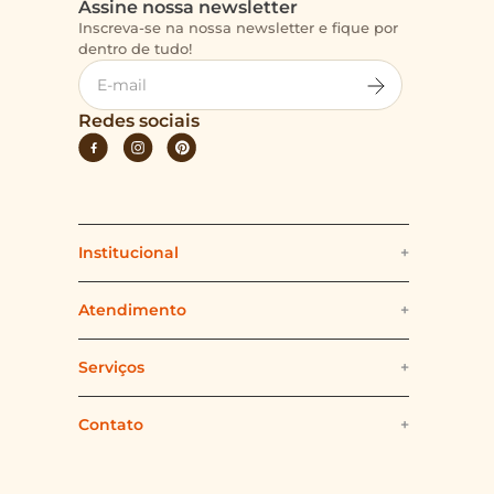
Assine nossa newsletter
Inscreva-se na nossa newsletter e fique por
dentro de tudo!
VER LOJAS
Redes sociais
Institucional
+
Quem somos
Atendimento
+
Politica e Segurança
Fale Conosco
Serviços
+
Politica de Cookies
Formas e Prazos de Envio
Delivery
Contato
+
(11) 94479-5383
Nossas Lojas
Formas de Pagamento
L'Atelier
(11) 5693-8600