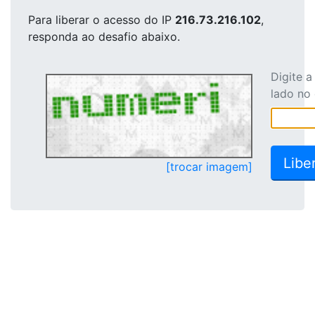
Para liberar o acesso
do IP
216.73.216.102
,
responda ao desafio abaixo.
Digite 
lado no
[trocar imagem]